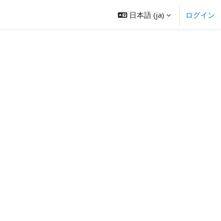
日本語 ‎(ja)‎
ログイン