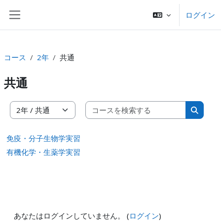
メインコンテンツへスキップする
ログイン
サイドパネル
コース
2年
共通
共通
コースを
コースカテゴリ
コース
免疫・分子生物学実習
有機化学・生薬学実習
あなたはログインしていません。 (
ログイン
)